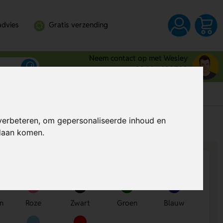
advies
Gratis verzending
Neem contact op met Wesley
0344 - 630709
verbeteren, om gepersonaliseerde inhoud en
s
Al vanaf
€ 1,63
per stuk (excl. BTW)
ndaan komen.
en
Roze
Zwart
Groen
Blauw