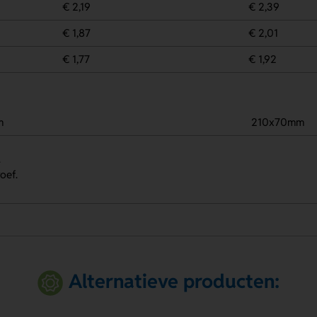
€ 2,19
€ 2,39
€ 1,87
€ 2,01
€ 1,77
€ 1,92
m
210x70mm
.
oef.
Alternatieve producten: