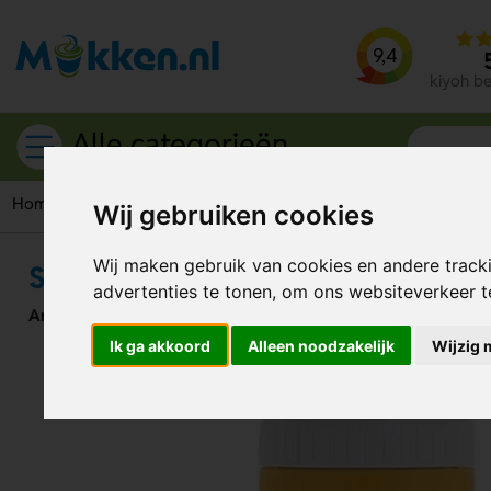
9,4
kiyoh b
Alle categorieën
Home
Bidons
Sportfles met rand 500 ml
Wij gebruiken cookies
Wij maken gebruik van cookies en andere track
Sportfles met rand 500 ml
advertenties te tonen, om ons websiteverkeer 
Artikelnummer:
113649
Ik ga akkoord
Alleen noodzakelijk
Wijzig 