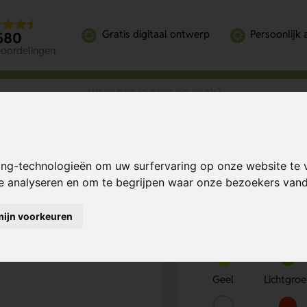
Gratis digitaal ontwerp
Persoonlijk 
580
eoordelingen
ing-technologieën om uw surfervaring op onze website te 
Bereken mijn prij
te analyseren en om te begrijpen waar onze bezoekers va
mijn voorkeuren
Kies kleur
1
Geel
Lichtgro