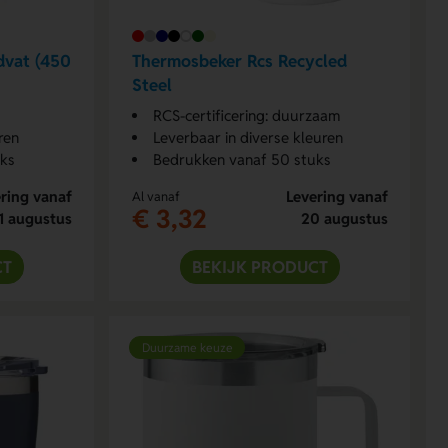
dvat (450
Thermosbeker Rcs Recycled
Steel
RCS-certificering: duurzaam
ren
Leverbaar in diverse kleuren
uks
Bedrukken vanaf 50 stuks
ring vanaf
Levering vanaf
Al vanaf
€ 3,32
1 augustus
20 augustus
CT
BEKIJK PRODUCT
Duurzame keuze