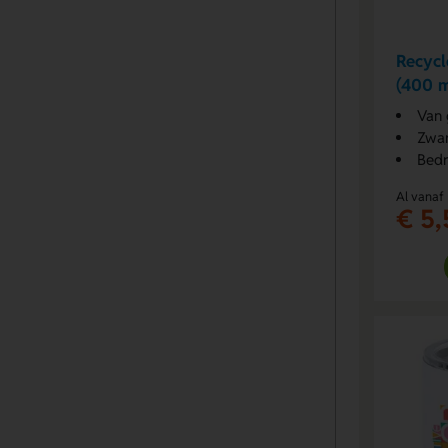
Recycl
(400 m
Van 
Zwar
Bedr
Al vanaf
€ 5,