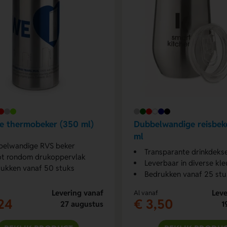
je thermobeker (350 ml)
Dubbelwandige reisbek
ml
belwandige RVS beker
Transparante drinkdekse
t rondom drukoppervlak
Leverbaar in diverse kle
ukken vanaf 50 stuks
Bedrukken vanaf 25 stu
Levering vanaf
Leve
Al vanaf
24
€ 3,50
27 augustus
1