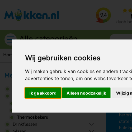
9,4
kiyoh b
Alle categorieën
Home
Drinkbekers
Thermosbekers
Wij gebruiken cookies
Wij maken gebruik van cookies en andere track
Meer drinkwaren
advertenties te tonen, om ons websiteverkeer 
Th
Bidons
Ik ga akkoord
Alleen noodzakelijk
Wijzig 
Thermo
Drinkbekers
Thermo
Koffiebekers to go
bedrij
Reisbekers
herbru
Thermosbekers
statem
Drinkflessen
huidig
Glazen