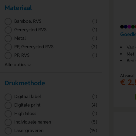
Materiaal
Bamboe, RVS
(1)
Gerecycled RVS
(1)
Goedk
Metal
(1)
PP, Gerecycled RVS
(2)
Van
Met 
PP, RVS
(1)
Bedr
Al vanaf
€ 2,
Drukmethode
Digitaal label
(1)
Digitale print
(4)
High Gloss
(1)
Individuele namen
(5)
Lasergraveren
(19)