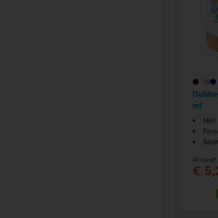
Dubbe
ml
Met 
Pers
Bedr
Al vanaf
€ 5,