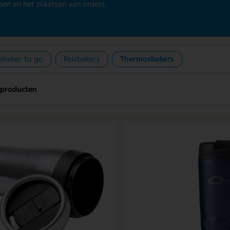
en en het plaatsen van orders.
iebeker to go
Reisbekers
Thermosbekers
 producten