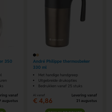
er 350
André Philippe thermosbeker
330 ml
l
Met handige handgreep
uren
Uitgebreide drukopties
ks
Bedrukken vanaf 25 stuks
ring vanaf
Levering vanaf
Al vanaf
€ 4,86
9 augustus
21 augustus