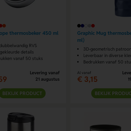
ope thermosbeker 450 ml
Graphic Mug thermosb
ml)
 dubbelwandig RVS
3D-geometrisch patroo
gekleurde details
Leverbaar in diverse kle
ukken vanaf 50 stuks
Bedrukken vanaf 50 st
Levering vanaf
Leve
Al vanaf
59
€ 3,15
21 augustus
1
BEKIJK PRODUCT
BEKIJK PRODU