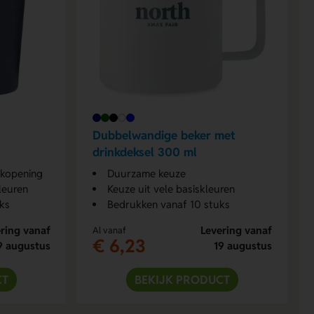
Dubbelwandige beker met
drinkdeksel 300 ml
nkopening
Duurzame keuze
leuren
Keuze uit vele basiskleuren
ks
Bedrukken vanaf 10 stuks
ring vanaf
Levering vanaf
Al vanaf
€ 6,23
9 augustus
19 augustus
CT
BEKIJK PRODUCT