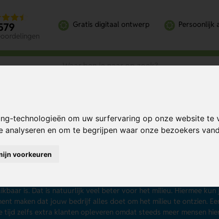
Gratis digitaal ontwerp
Persoonlijk 
579
eoordelingen
ing-technologieën om uw surfervaring op onze website te 
te analyseren en om te begrijpen waar onze bezoekers va
ermosbekers bedrukken
mijn voorkeuren
sbekers laten bedrukken kun je met een gerust hart aan de vakm
sbekers worden vaak gebruikt bij to go restaurants, maar ze zijn n
fskantines. Zeker omdat het merendeel van de thermosbekers die je
ikbaar is. Dat is natuurlijk veel beter voor het milieu. Hiermee kun
ent maken dat jouw bedrijf alles doet om het milieu te ontzien. Ee
e tijd zelfs extra klanten opleveren omdat steeds meer mensen hier