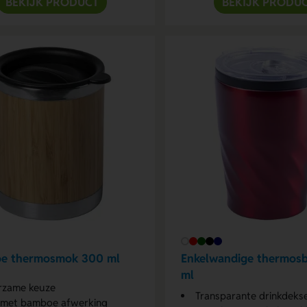
BEKIJK PRODUCT
BEKIJK PRODU
e thermosmok 300 ml
Enkelwandige thermos
ml
rzame keuze
Transparante drinkdekse
 met bamboe afwerking