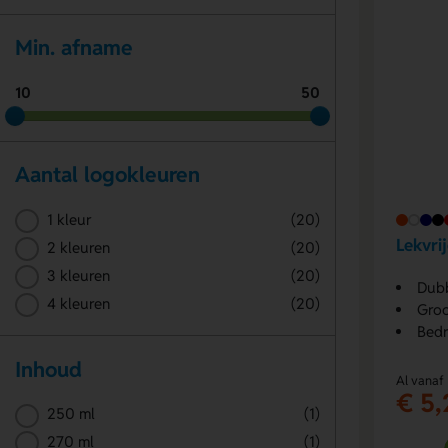
Min. afname
10
50
Aantal logokleuren
1 kleur
(20)
Lekvri
2 kleuren
(20)
3 kleuren
(20)
Dub
4 kleuren
(20)
Groo
Bedr
Inhoud
Al vanaf
€ 5,
250 ml
(1)
270 ml
(1)