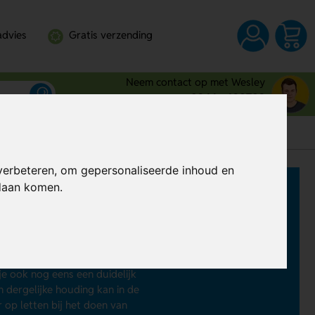
advies
Gratis verzending
Neem contact op met Wesley
0344 - 630709
verbeteren, om gepersonaliseerde inhoud en
ndaan komen.
ensen van mokken.nl overlaten.
atuurlijk ook prima bruikbaar in
 in ons assortiment vindt
 je ook nog eens een duidelijk
n dergelijke houding kan in de
 op letten bij het doen van