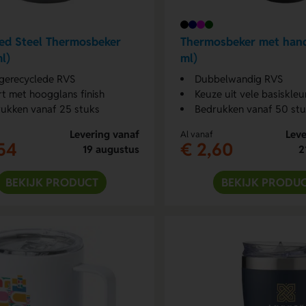
ed Steel Thermosbeker
Thermosbeker met han
l)
ml)
gerecyclede RVS
Dubbelwandig RVS
t met hoogglans finish
Keuze uit vele basiskleu
ukken vanaf 25 stuks
Bedrukken vanaf 50 st
Levering vanaf
Leve
Al vanaf
54
€ 2,60
19 augustus
2
BEKIJK PRODUCT
BEKIJK PRODU