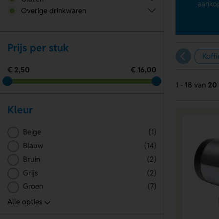
aankop
Overige drinkwaren
Prijs per stuk
Koff
€ 2,50
€ 16,00
1 - 18 van
20
Kleur
Beige
(1)
Blauw
(14)
Bruin
(2)
Grijs
(2)
Groen
(7)