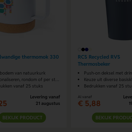
lwandige thermomok 330
RCS Recycled RVS
Thermosbeker
bodem van natuurkurk
Push-on deksel met dri
onaliseren, rondom of per stuk
Keuze uit diverse basisk
ukken vanaf 25 stuks
Bedrukken vanaf 25 stu
Levering vanaf
Leve
Al vanaf
25
€ 5,88
21 augustus
1
BEKIJK PRODUCT
BEKIJK PRODU