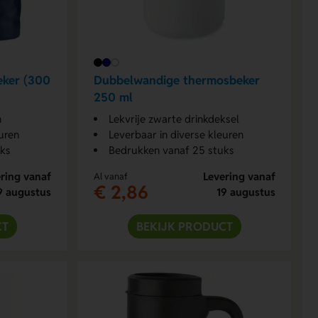
eker (300
Dubbelwandige thermosbeker
250 ml
n
Lekvrije zwarte drinkdeksel
uren
Leverbaar in diverse kleuren
uks
Bedrukken vanaf 25 stuks
ring vanaf
Levering vanaf
Al vanaf
€ 2,86
9 augustus
19 augustus
CT
BEKIJK PRODUCT