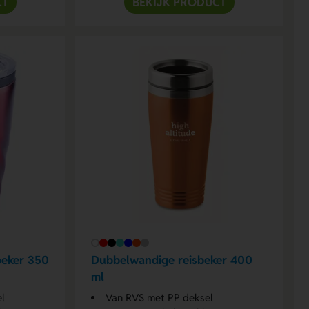
CT
BEKIJK PRODUCT
beker 350
Dubbelwandige reisbeker 400
ml
l
Van RVS met PP deksel