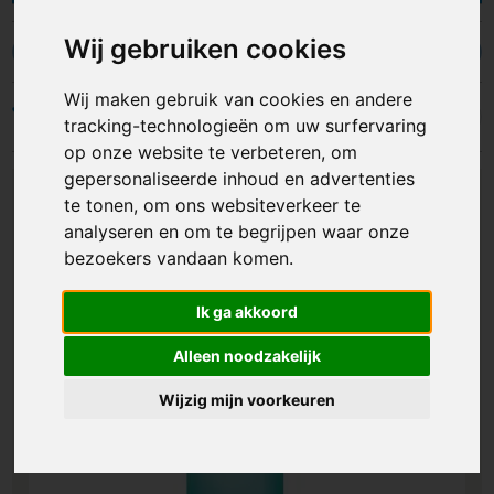
manier meer bekendheid te geven. Op die manier
maak je van de drinkfles een leuk cadeautje voor
Wij gebruiken cookies
je medewerkers, klanten of bezoekers.
Heupflessen
Waterflessen
Wij maken gebruik van cookies en andere
Filters
tracking-technologieën om uw surfervaring
op onze website te verbeteren, om
gepersonaliseerde inhoud en advertenties
te tonen, om ons websiteverkeer te
analyseren en om te begrijpen waar onze
bezoekers vandaan komen.
Ik ga akkoord
Alleen noodzakelijk
Wijzig mijn voorkeuren