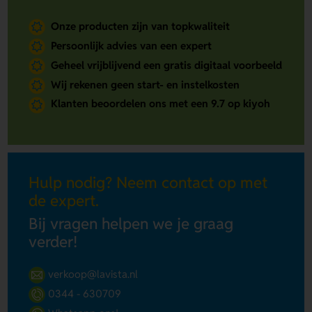
Onze producten zijn van topkwaliteit
Persoonlijk advies van een expert
Geheel vrijblijvend een gratis digitaal voorbeeld
Wij rekenen geen start- en instelkosten
Klanten beoordelen ons met een 9.7 op kiyoh
Hulp nodig? Neem contact op met
de expert.
Bij vragen helpen we je graag
verder!
verkoop@lavista.nl
0344 - 630709