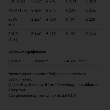
500 stuks
€ 2,12
€ 2,43
€ 2,73
€ 3,04
1000 stuks
€ 1,96
€ 2,15
€ 2,35
€ 2,56
2500
€ 1,67
€ 1,83
€ 1,97
€ 2,13
stuks
5000
€ 1,60
€ 1,75
€ 1,90
€ 2,04
stuks
Opdrukmogelijkheden
Optie 1
Rondom
210x105mm
Neem contact op voor afwijkende aantallen en
bedrukkingen.
Verzending binnen ca. 8 t/m 10 werkdagen na akkoord
drukproef.
Alle genoemde prijzen zijn exclusief BTW.