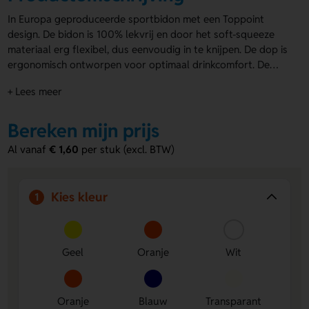
In Europa geproduceerde sportbidon met een Toppoint
design. De bidon is 100% lekvrij en door het soft-squeeze
materiaal erg flexibel, dus eenvoudig in te knijpen. De dop is
ergonomisch ontworpen voor optimaal drinkcomfort. De
bidon is groot rondom te drukken, zelfs in full-colour
+ Lees meer
fotokwaliteit en de kleur van dop en fles kunnen zelf
gekozen worden.
Bereken mijn prijs
Al vanaf
€ 1,60
per stuk (excl. BTW)
Kies kleur
1
Geel
Oranje
Wit
Oranje
Blauw
Transparant