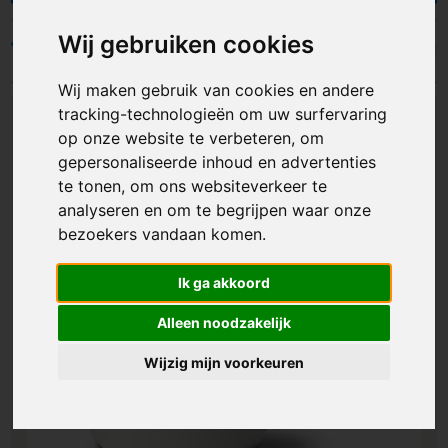
modellen: van kleine tot witte mokken en van
goedkope tot fotomokken. Bedrukte porseleinen
Wij gebruiken cookies
mokken dienen als effectief promotiemateriaal,
Filters
aangezien ze ingezet kunnen worden als
Wij maken gebruik van cookies en andere
relatiegeschenk en ook gebruikt kunnen worden
voor het serveren van warme dranken.
tracking-technologieën om uw surfervaring
op onze website te verbeteren, om
gepersonaliseerde inhoud en advertenties
te tonen, om ons websiteverkeer te
analyseren en om te begrijpen waar onze
bezoekers vandaan komen.
Ik ga akkoord
Alleen noodzakelijk
Wijzig mijn voorkeuren