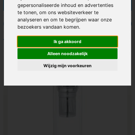
drinkflessen kun je bij mokken.nl laten bedrukken
gepersonaliseerde inhoud en advertenties
met je bedrijfsnaam of logo. Hiermee maak je er
te tonen, om ons websiteverkeer te
een leuk presentje van voor klanten of gasten
analyseren en om te begrijpen waar onze
om je merknaam meer bekendheid te geven. De
Infuser drinkflessen
Heupflessen
Thermosflessen
Water
bezoekers vandaan komen.
infuser drinkflessen zijn verkrijgbaar in
verschillende uitvoeringen met een inhoud
Filters
Ik ga akkoord
variërend van 300 tot 850 ml.
Alleen noodzakelijk
Wijzig mijn voorkeuren