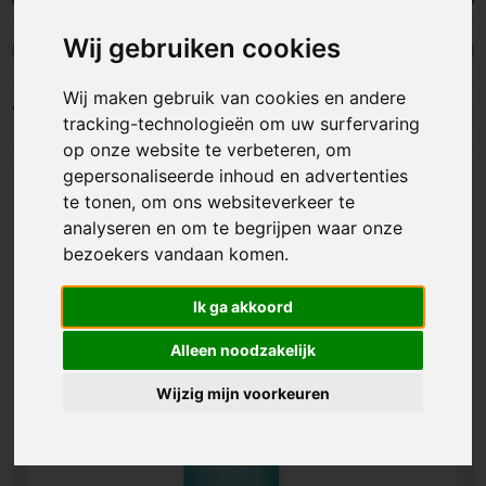
manier meer bekendheid te geven. Op die manier
maak je van de drinkfles een leuk cadeautje voor
Wij gebruiken cookies
je medewerkers, klanten of bezoekers.
Heupflessen
Waterflessen
Wij maken gebruik van cookies en andere
Filters
tracking-technologieën om uw surfervaring
op onze website te verbeteren, om
gepersonaliseerde inhoud en advertenties
te tonen, om ons websiteverkeer te
analyseren en om te begrijpen waar onze
bezoekers vandaan komen.
Ik ga akkoord
Alleen noodzakelijk
Wijzig mijn voorkeuren