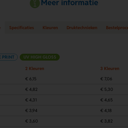
Meer informatie
e
Specificaties
Kleuren
Druktechnieken
Bestelproc
 PRINT
UV HIGH GLOSS
2 Kleuren
3 Kleuren
€ 6,15
€ 7,06
€ 4,82
€ 5,30
€ 4,31
€ 4,65
€ 3,94
€ 4,18
€ 3,60
€ 3,82