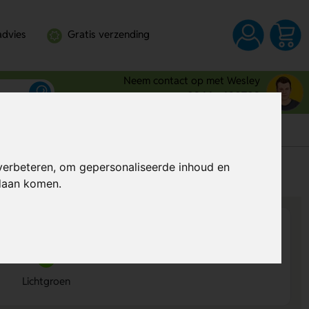
advies
Gratis verzending
Neem contact op met Wesley
0344 - 630709
verbeteren, om gepersonaliseerde inhoud en
s
Al vanaf
€ 3,30
per stuk (excl. BTW)
ndaan komen.
Lichtgroen