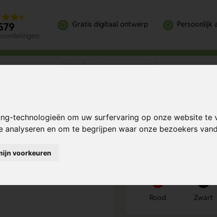
Gratis digitaal ontwerp
Persoonlijk 
579
eoordelingen
parant 600 ml
ing-technologieën om uw surfervaring op onze website te 
 ml
Bereken mijn prij
te analyseren en om te begrijpen waar onze bezoekers va
mijn voorkeuren
Kies kleur
1
Rood
Zwart