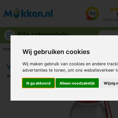
9,4
kiyoh b
Alle categorieën
Home
Drinkflessen
Waterflessen
Waterfles Tritan trans
Wij gebruiken cookies
Wij maken gebruik van cookies en andere track
Waterfles Tritan transparant 600
advertenties te tonen, om ons websiteverkeer 
Artikelnummer:
107941
Ik ga akkoord
Alleen noodzakelijk
Wijzig 