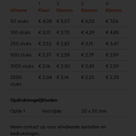
1
2
3
4
Afname
Kleur
Kleuren
Kleuren
Kleuren
50 stuks
€ 4,08
€ 5,07
€ 6,02
€ 7,06
100 stuks
€ 3,13
€ 3,73
€ 4,29
€ 4,85
250 stuks
€ 2,52
€ 2,82
€ 3,15
€ 3,47
500 stuks
€ 2,37
€ 2,58
€ 2,79
€ 2,99
1000 stuks
€ 2,16
€ 2,30
€ 2,45
€ 2,59
2500
€ 2,04
€ 2,14
€ 2,25
€ 2,35
stuks
Opdrukmogelijkheden
Optie 1
Voorzijde
30 x 50 mm
Neem contact op voor afwijkende aantallen en
bedrukkingen.