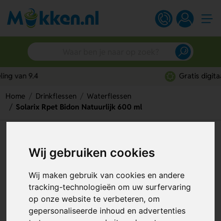
Gratis digitaal ontwerp
Home
Drinkflessen
Waterflessen
Solarix Rpet Bidon Natuurlijk 600 ml
Solarix Rpet Bidon Natuurlijk
Wij gebruiken cookies
600 ml
Artikelnummer:
109635
Wij maken gebruik van cookies en andere
tracking-technologieën om uw surfervaring
op onze website te verbeteren, om
gepersonaliseerde inhoud en advertenties