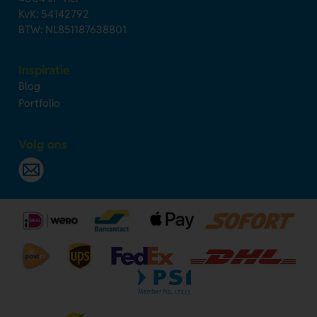
KvK: 54142792
BTW: NL851187638B01
Inspiratie
Blog
Portfolio
Volg ons