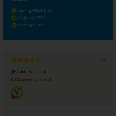
verkoop@lavista.nl
0344 - 630709
Whatsapp ons!
9.4
(579 beoordelingen)
100% beveelt ons aan!