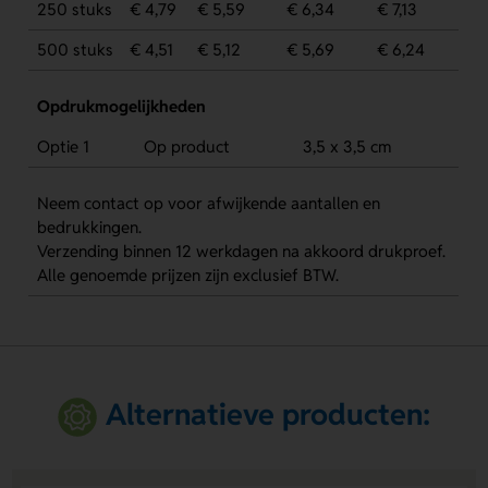
250 stuks
€ 4,79
€ 5,59
€ 6,34
€ 7,13
500 stuks
€ 4,51
€ 5,12
€ 5,69
€ 6,24
Opdrukmogelijkheden
Optie 1
Op product
3,5 x 3,5 cm
Neem contact op voor afwijkende aantallen en
bedrukkingen.
Verzending binnen 12 werkdagen na akkoord drukproef.
Alle genoemde prijzen zijn exclusief BTW.
Alternatieve producten: