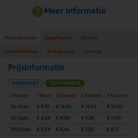
Meer informatie
Prijsinformatie
Specificaties
Kleuren
Druktechnieken
Bestelproces
Levering
Prijsinformatie
ONBEDRUKT
TAMPONDRUK
Afname
1 Kleur
2 Kleuren
3 Kleuren
4 Kleuren
25 stuks
€ 9,74
€ 14,36
€ 18,93
€ 23,52
50 stuks
€ 6,28
€ 8,08
€ 9,85
€ 11,59
100 stuks
€ 5,28
€ 6,44
€ 7,58
€ 8,77