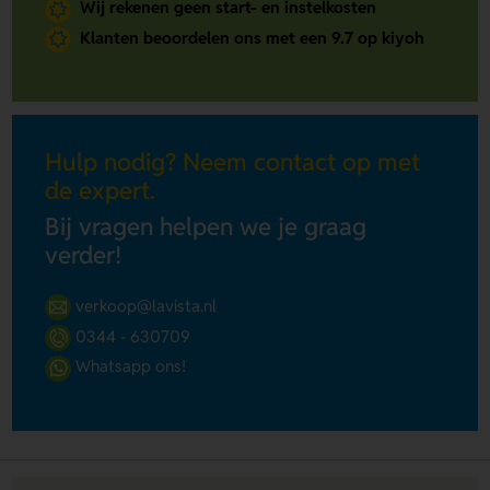
Wij rekenen geen start- en instelkosten
Klanten beoordelen ons met een 9.7 op kiyoh
Hulp nodig? Neem contact op met
de expert.
Bij vragen helpen we je graag
verder!
verkoop@lavista.nl
0344 - 630709
Whatsapp ons!