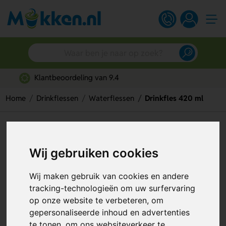
Gratis digitaal ontwerp
Home
Drinkflessen
Waterflessen
Drinkfles 420 ml
Drinkfles 420 ml
Artikelnummer:
111449
Wij gebruiken cookies
Wij maken gebruik van cookies en andere
tracking-technologieën om uw surfervaring
op onze website te verbeteren, om
gepersonaliseerde inhoud en advertenties
te tonen, om ons websiteverkeer te