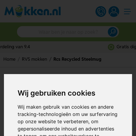
Gratis digitaal ontwerp
Home
RVS mokken
Rcs Recycled Steelmug
Rcs Recycled Steelmug
Artikelnummer:
115325
Wij gebruiken cookies
Wij maken gebruik van cookies en andere
tracking-technologieën om uw surfervaring
op onze website te verbeteren, om
gepersonaliseerde inhoud en advertenties
te tonen, om ons websiteverkeer te