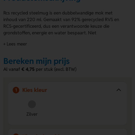
Rcs recycled steelmug is een dubbelwandige mok met
inhoud van 220 ml. Gemaakt van 92% gerecycled RVS en
RCS-gecertificeerd, dus een verantwoorde keuze die
grondstoffen, energie en water bespaart. Niet
vaatwasserbestendig. Alleen leverbaar in zilverkleurig
+ Lees meer
roestvrij staal. Laat de
RVS mokken
graveren op de voor-,
achter- of linkerzijde, desgewenst per stuk, zoals
mokken
Bereken mijn prijs
met naam
. Geleverd in een doosje. Bestel nu of vraag direct
een offerte aan.
Al vanaf
€ 4,75
per stuk (excl. BTW)
Voordelen van de rcs recycled steelmug
92% gerecycled RVS, RCS-gecertificeerd
Minder
Kies kleur
1
nieuwe grondstoffen en lager energie- en
waterverbruik.
Graveren op drie posities
Voor-, achter- of linkerzijde;
slijtvaste branding met scherp resultaat.
Zilver
Individuele personalisatie per stuk
Lever een namenlijst
aan en wij doen de rest.