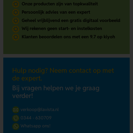
Onze producten zijn van topkwaliteit
Persoonlijk advies van een expert
Geheel vrijblijvend een gratis digitaal voorbeeld
Wij rekenen geen start- en instelkosten
Klanten beoordelen ons met een 9.7 op kiyoh
Hulp nodig? Neem contact op met
de expert.
Bij vragen helpen we je graag
verder!
verkoop@lavista.nl
0344 - 630709
Whatsapp ons!