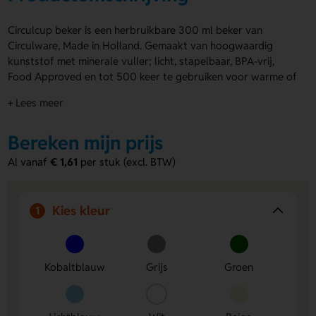
Circulcup beker is een herbruikbare 300 ml beker van
Circulware, Made in Holland. Gemaakt van hoogwaardig
kunststof met minerale vuller; licht, stapelbaar, BPA-vrij,
Food Approved en tot 500 keer te gebruiken voor warme of
koude dranken. Verkrijgbaar in diverse kleuren. Laat de
+ Lees meer
Circulcup beker graveren met jouw ontwerp, ook individueel
per stuk. Bestel nu en help mee aan een circulaire economie
Bereken mijn prijs
met 100% recyclebare beker.
Al vanaf
€ 1,61
per stuk (excl. BTW)
Voordelen van de Circulcup beker
Tot 500 keer herbruikbaar
- bespaar op wegwerp en
kosten.
Kies kleur
1
Individueel graveren
- jouw ontwerp per stuk,
duurzaam en slijtvast.
BPA-vrij & Food Approved
- veilig voor koffie, thee en
koude dranken.
Kobaltblauw
Grijs
Groen