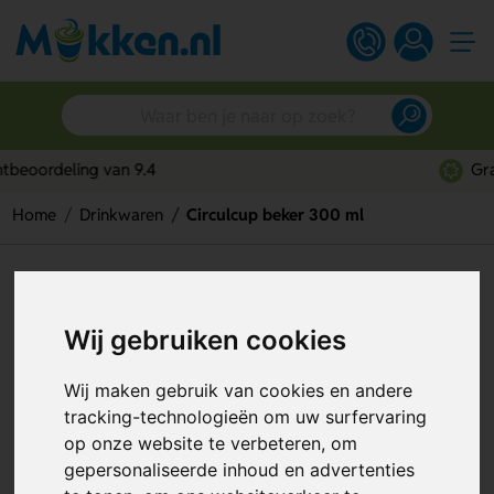
Gratis digitaal ontwerp
Home
Drinkwaren
Circulcup beker 300 ml
Circulcup beker 300 ml
Artikelnummer:
115270
Wij gebruiken cookies
Wij maken gebruik van cookies en andere
tracking-technologieën om uw surfervaring
op onze website te verbeteren, om
gepersonaliseerde inhoud en advertenties