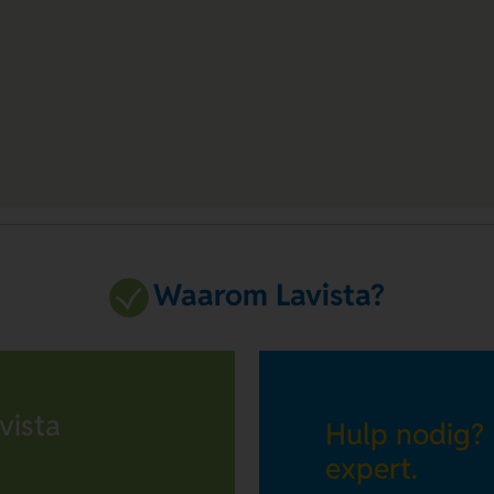
Waarom Lavista?
vista
Hulp nodig?
expert.