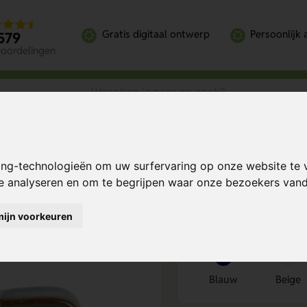
Gratis digitaal ontwerp
Persoonlijk 
579
eoordelingen
ing-technologieën om uw surfervaring op onze website te 
Bereken mijn prij
te analyseren en om te begrijpen waar onze bezoekers va
mijn voorkeuren
Kies kleur
1
Blauw
Beige