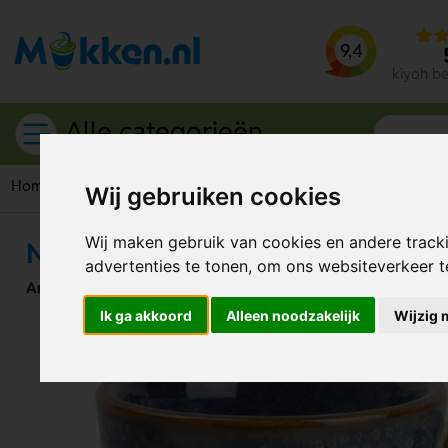
9,4
kiyoh b
Alle categorieën
Home
Espresso kopjes
Nova espresso kopje 90 ml
Wij gebruiken cookies
Wij maken gebruik van cookies en andere track
Nova espresso kopje 90 ml
advertenties te tonen, om ons websiteverkeer 
Artikelnummer:
114110
Ik ga akkoord
Alleen noodzakelijk
Wijzig 