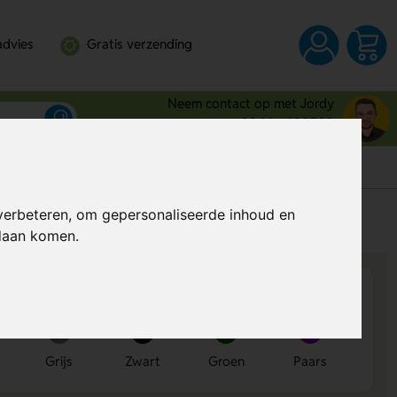
advies
Gratis verzending
Neem contact op met Jordy
0344 - 630709
verbeteren, om gepersonaliseerde inhoud en
s
Prijs op aanvraag
ndaan komen.
Grijs
Zwart
Groen
Paars