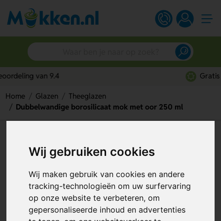
Gratis digitaal ontwerp
Home
Glazen
Theeglazen
Dubbelwandige borosilicaat mok met oor 250 ml
Dubbelwandige borosilicaat
Wij gebruiken cookies
mok met oor 250 ml
Artikelnummer:
114580
Wij maken gebruik van cookies en andere
tracking-technologieën om uw surfervaring
op onze website te verbeteren, om
gepersonaliseerde inhoud en advertenties