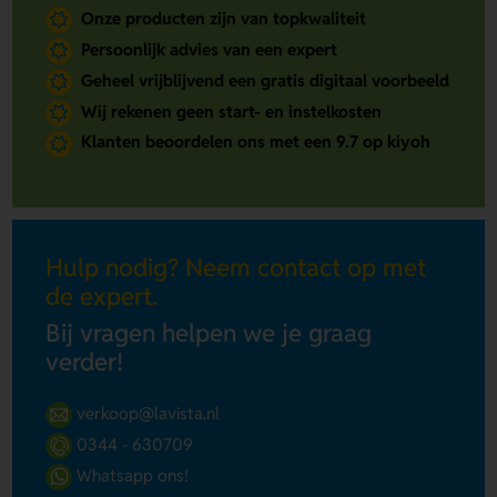
Onze producten zijn van topkwaliteit
Persoonlijk advies van een expert
Geheel vrijblijvend een gratis digitaal voorbeeld
Wij rekenen geen start- en instelkosten
Klanten beoordelen ons met een 9.7 op kiyoh
Hulp nodig? Neem contact op met
de expert.
Bij vragen helpen we je graag
verder!
verkoop@lavista.nl
0344 - 630709
Whatsapp ons!