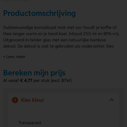
Productomschrijving
Dubbelwandige borosilicaat mok met oor houdt je koffie of
thee langer warm en je hand koel. Inhoud 250 ml en BPA-vrij.
Uitgevoerd in helder glas met een natuurlijke bamboe
deksel. De deksel is ook te gebruiken als onderzetter. Kies
voor bedrukking, gravering of doming op de deksel; geen
+ Lees meer
personalisatie op het glas. Geleverd in geschenkdoosje.
Vraag vandaag je offerte aan.
Bereken mijn prijs
Voordelen van de dubbelwandige
Al vanaf
€ 4,77
per stuk (excl. BTW)
borosilicaat mok met oor
Dubbelwandige isolatie
Houdt je drankje warm terwijl
je hand koel blijft.
Kies kleur
1
Deksel als onderzetter
Bamboe deksel fungeert als
handige onderzetter voor extra gemak.
Meerdere personalisatie-opties
Bedruk, graveer of kies
Transparant
doming op de deksel voor opvallende branding.