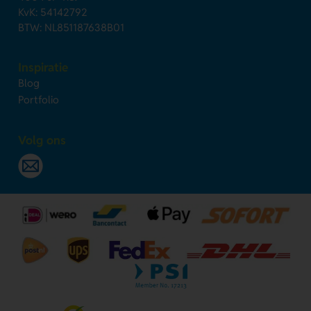
KvK: 54142792
BTW: NL851187638B01
Inspiratie
Blog
Portfolio
Volg ons