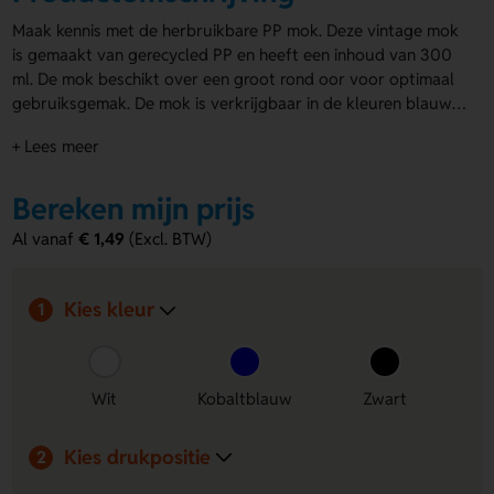
Maak kennis met de herbruikbare PP mok. Deze vintage mok
is gemaakt van gerecycled PP en heeft een inhoud van 300
ml. De mok beschikt over een groot rond oor voor optimaal
gebruiksgemak. De mok is verkrijgbaar in de kleuren blauw,
wit en zwart, zodat je altijd een stijl kunt kiezen die bij jouw
+ Lees meer
bedrijf past. Bovendien is de mok te bedrukken op zowel de
voor- als achterzijde, perfect voor het promoten van jouw
merk. Kies voor
Bereken mijn prijs
plastic mokken bedrukken
en laat een
blijvende indruk achter!
Al vanaf
€ 1,49
(Excl. BTW)
Kies kleur
1
Wit
Kobaltblauw
Zwart
Kies drukpositie
2