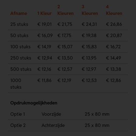
2
3
4
Afname
1 Kleur
Kleuren
Kleuren
Kleuren
25 stuks
€ 19,01
€ 21,75
€ 24,31
€ 26,86
50 stuks
€ 16,09
€ 17,75
€ 19,38
€ 20,87
100 stuks
€ 14,19
€ 15,07
€ 15,83
€ 16,72
250 stuks
€ 12,94
€ 13,50
€ 13,95
€ 14,49
500 stuks
€ 12,16
€ 12,57
€ 12,97
€ 13,38
1000
€ 11,86
€ 12,19
€ 12,53
€ 12,86
stuks
Opdrukmogelijkheden
Optie 1
Voorzijde
25 x 80 mm
Optie 2
Achterzijde
25 x 80 mm