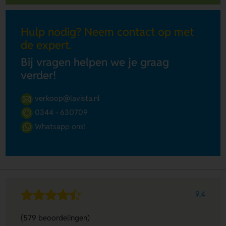
Hulp nodig? Neem contact op met
de expert.
Bij vragen helpen we je graag
verder!
verkoop@lavista.nl
0344 - 630709
Whatsapp ons!
9.4
(579 beoordelingen)