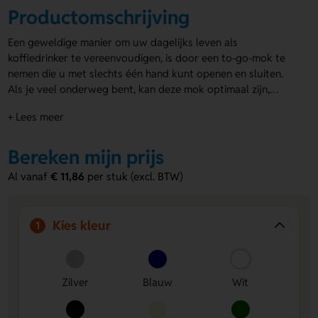
Productomschrijving
Een geweldige manier om uw dagelijks leven als
koffiedrinker te vereenvoudigen, is door een to-go-mok te
nemen die u met slechts één hand kunt openen en sluiten.
Als je veel onderweg bent, kan deze mok optimaal zijn,
omdat hij de temperatuur van je drank wel tot 6 uur kan
+ Lees meer
vasthouden; zowel warm als koud. De beker Het is gemaakt
van 18/8 roestvrijstaal en smaakt of ruikt dankzij de
materiaalkeuze niet. Inhoud: 300ml. Eenvoudig schoon te
Bereken mijn prijs
maken met de hand.
Al vanaf
€ 11,86
per stuk (excl. BTW)
Kies kleur
1
Zilver
Blauw
Wit