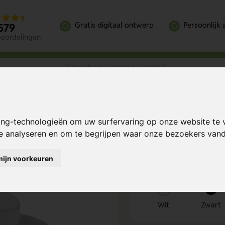
Gratis digitaal ontwerp
Persoonlijk 
579
eoordelingen
ing-technologieën om uw surfervaring op onze website te 
Bereken mijn prij
te analyseren en om te begrijpen waar onze bezoekers va
mijn voorkeuren
Kies kleur
1
Wit
Zwart