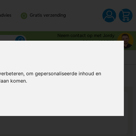
advies
Gratis verzending
Neem contact op met Jordy
0344 - 630709
verbeteren, om gepersonaliseerde inhoud en
s
Al vanaf
€ 3,96
per stuk (excl. BTW)
ndaan komen.