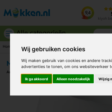
9,4
kiyoh b
Alle categorieën
Home
Duurzame mokken
Matte keramische mok 300 ml
Wij gebruiken cookies
Wij maken gebruik van cookies en andere track
Matte keramische mok 300 ml
advertenties te tonen, om ons websiteverkeer 
Artikelnummer:
113239
Ik ga akkoord
Alleen noodzakelijk
Wijzig 