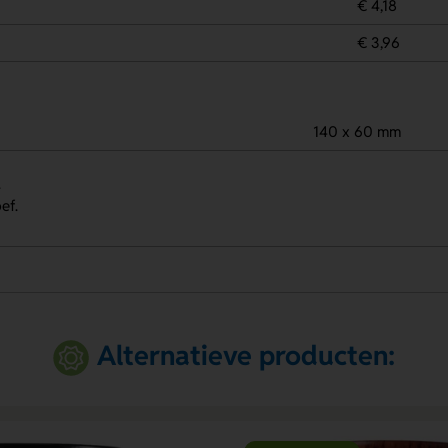
€ 4,18
€ 3,96
140 x 60 mm
.
ef.
Alternatieve producten: