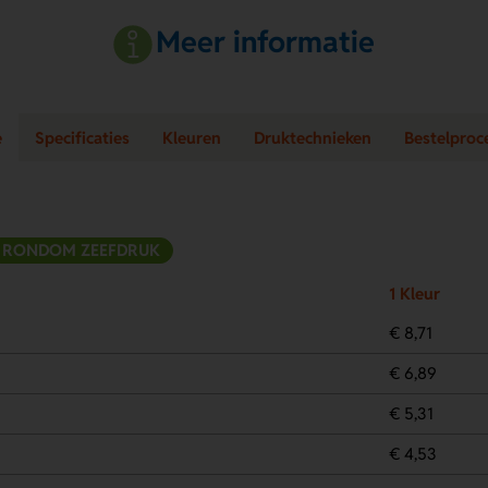
Meer informatie
e
Specificaties
Kleuren
Druktechnieken
Bestelproc
RONDOM ZEEFDRUK
1 Kleur
€ 8,71
€ 6,89
€ 5,31
€ 4,53