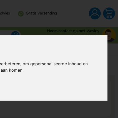
advies
Gratis verzending
Neem contact op met Wesley
0344 - 630709
verbeteren, om gepersonaliseerde inhoud en
s
Al vanaf
€ 2,24
per stuk (excl. BTW)
ndaan komen.