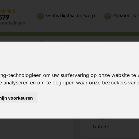
Gratis digitaal ontwerp
Persoonlijk 
579
eoordelingen
rlijk 500 ml
ing-technologieën om uw surfervaring op onze website te 
l
Bereken mijn prij
te analyseren en om te begrijpen waar onze bezoekers va
mijn voorkeuren
Kies kleur
1
Naturel