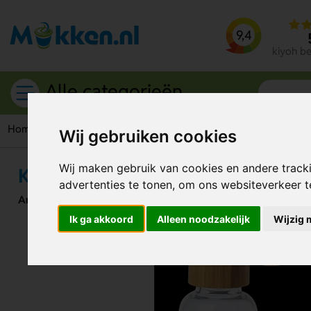
9,4
kiyoh b
Alle categorieën
Home
Drinkflessen
Waterflessen
Kasfol Sportfles Natuu
Wij gebruiken cookies
Wij maken gebruik van cookies en andere track
Kasfol Sportfles Natuurlijk 500 m
advertenties te tonen, om ons websiteverkeer 
Artikelnummer:
109609
Ik ga akkoord
Alleen noodzakelijk
Wijzig 