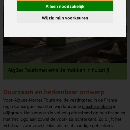
Alleen noodzakelijk
Wijzig mijn voorkeuren
Aigües Tourisme: emaille mokken in huisstijl
Duurzaam en herkenbaar ontwerp
Voor Aigues-Mortes Tourisme, de vestingstad in de Franse
regio Camargue, maakten wij duurzame
emaille mokken
in
olijfgroen. Het ontwerp is volledig afgestemd op hun branding,
met het logo aan zowel de voor- als achterkant. Zo blijft het
zichtbaar voor zowel links- als rechtshandige gebruikers.