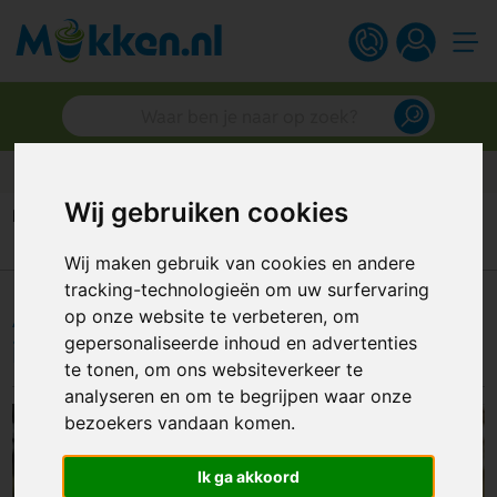
Klantbeoordeling van 9.4
Wij gebruiken cookies
Home
Portfolio
Aigües Tourisme: emaille mokken in huisstijl
Wij maken gebruik van cookies en andere
tracking-technologieën om uw surfervaring
Aigües Tourisme: emaille mokken
op onze website te verbeteren, om
in huisstijl
gepersonaliseerde inhoud en advertenties
te tonen, om ons websiteverkeer te
analyseren en om te begrijpen waar onze
bezoekers vandaan komen.
Ik ga akkoord