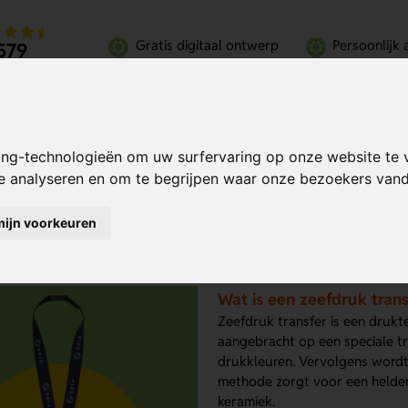
Gratis digitaal ontwerp
Persoonlijk 
579
eoordelingen
ing-technologieën om uw surfervaring op onze website te 
te analyseren en om te begrijpen waar onze bezoekers va
ruk transfer
mijn voorkeuren
Wat is een zeefdruk trans
Zeefdruk transfer is een drukt
aangebracht op een speciale t
drukkleuren. Vervolgens wordt
methode zorgt voor een helde
keramiek.