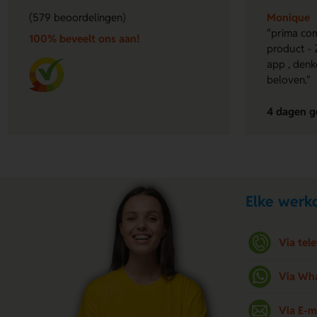
(579 beoordelingen)
Monique
"prima com
100% beveelt ons aan!
product - 
app , denk
beloven."
4 dagen g
Elke werkd
Via tel
Via Wh
Via E-m