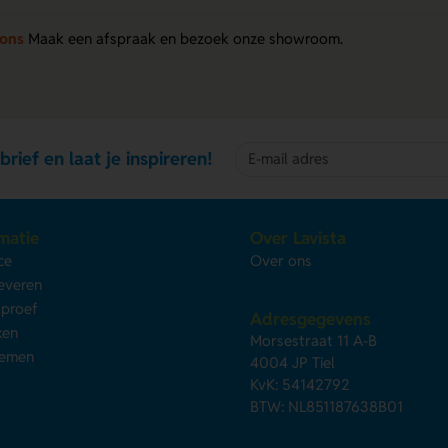
 ons
Maak een afspraak en bezoek onze showroom.
brief en laat je inspireren!
matie
Over Lavista
ce
Over ons
leveren
kproef
Adresgegevens
ken
Morsestraat 11 A-B
nemen
4004 JP Tiel
KvK: 54142792
BTW: NL851187638B01