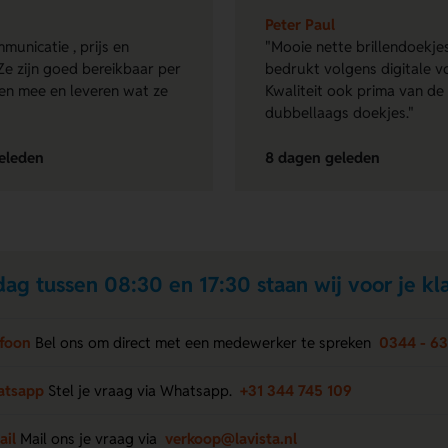
Peter Paul
municatie , prijs en
"Mooie nette brillendoekjes
Ze zijn goed bereikbaar per
bedrukt volgens digitale v
en mee en leveren wat ze
Kwaliteit ook prima van de
dubbellaags doekjes."
eleden
8 dagen geleden
ag tussen 08:30 en 17:30 staan wij voor je kla
efoon
Bel ons om direct met een medewerker te spreken
0344 - 6
atsapp
Stel je vraag via Whatsapp.
+31 344 745 109
ail
Mail ons je vraag via
verkoop@lavista.nl