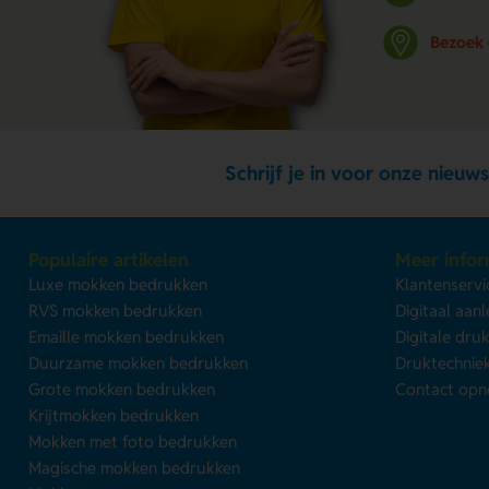
Bezoek
Schrijf je in voor onze nieuws
Populaire artikelen
Meer infor
Luxe mokken bedrukken
Klantenservi
RVS mokken bedrukken
Digitaal aan
Emaille mokken bedrukken
Digitale dru
Duurzame mokken bedrukken
Druktechnie
Grote mokken bedrukken
Contact op
Krijtmokken bedrukken
Mokken met foto bedrukken
Magische mokken bedrukken