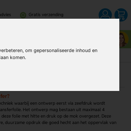
advies
Gratis verzending
Neem contact op met Noëlla
0344 - 630709
verbeteren, om gepersonaliseerde inhoud en
ndaan komen.
fer?
echniek waarbij een ontwerp eerst via zeefdruk wordt
ransferfolie. Het ontwerp mag bestaan uit maximaal 4
 deze folie met hitte en druk op de mok overgezet. Deze
re, duurzame opdruk die goed hecht aan het oppervlak van