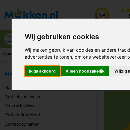
9,4
kiyoh b
Wij gebruiken cookies
Alle categorieën
Wij maken gebruik van cookies en andere track
Home
Druktechnieken
Zeefdruk transfer
advertenties te tonen, om ons websiteverkeer 
Zeefd
Ik ga akkoord
Alleen noodzakelijk
Wijzig 
Meer informatie
Klantenservice
Digitaal aanleveren
Druktechnieken
Digitale drukproef
Contact opnemen