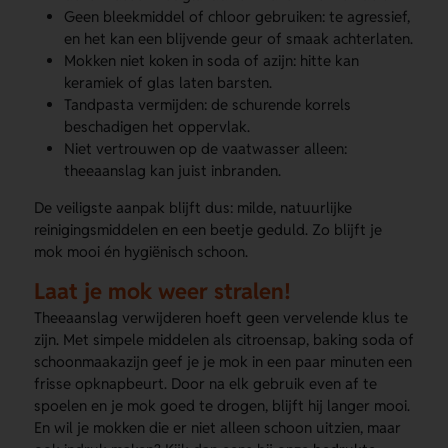
Geen bleekmiddel of chloor gebruiken: te agressief,
en het kan een blijvende geur of smaak achterlaten.
Mokken niet koken in soda of azijn: hitte kan
keramiek of glas laten barsten.
Tandpasta vermijden: de schurende korrels
beschadigen het oppervlak.
Niet vertrouwen op de vaatwasser alleen:
theeaanslag kan juist inbranden.
De veiligste aanpak blijft dus: milde, natuurlijke
reinigingsmiddelen en een beetje geduld. Zo blijft je
mok mooi én hygiënisch schoon.
Laat je mok weer stralen!
Theeaanslag verwijderen hoeft geen vervelende klus te
zijn. Met simpele middelen als citroensap, baking soda of
schoonmaakazijn geef je je mok in een paar minuten een
frisse opknapbeurt. Door na elk gebruik even af te
spoelen en je mok goed te drogen, blijft hij langer mooi.
En wil je mokken die er niet alleen schoon uitzien, maar