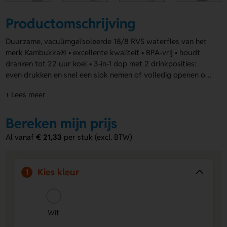
Productomschrijving
Duurzame, vacuümgeïsoleerde 18/8 RVS waterfles van het
merk Kambukka® • excellente kwaliteit • BPA-vrij • houdt
dranken tot 22 uur koel • 3-in-1 dop met 2 drinkposities:
even drukken en snel een slok nemen of volledig openen om,
zonder knoeien, net zo comfortabel te drinken als uit een
+ Lees meer
mok • gemakkelijk te reinigen dankzij Snapclean®: met één
handeling verwijder je het binnenste, vaatwasserbestendige
mechanisme • universele dop: past ook op andere
Bereken mijn prijs
Kambukka® drinkflessen • de dop is hitte- en
Al vanaf
€ 21,33
per stuk (excl. BTW)
vaatwasserbestendig • handige rubberen grip •
antislipbodem • 100% lekvrij • inhoud 600 ml.
Kies kleur
1
Wit