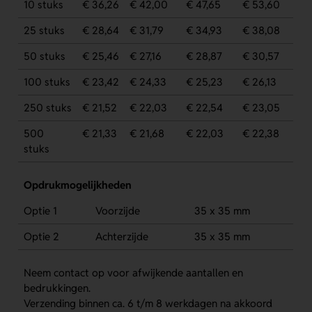
10 stuks
€ 36,26
€ 42,00
€ 47,65
€ 53,60
25 stuks
€ 28,64
€ 31,79
€ 34,93
€ 38,08
50 stuks
€ 25,46
€ 27,16
€ 28,87
€ 30,57
100 stuks
€ 23,42
€ 24,33
€ 25,23
€ 26,13
250 stuks
€ 21,52
€ 22,03
€ 22,54
€ 23,05
500
€ 21,33
€ 21,68
€ 22,03
€ 22,38
stuks
Opdrukmogelijkheden
Optie 1
Voorzijde
35 x 35 mm
Optie 2
Achterzijde
35 x 35 mm
Neem contact op voor afwijkende aantallen en
bedrukkingen.
Verzending binnen ca. 6 t/m 8 werkdagen na akkoord