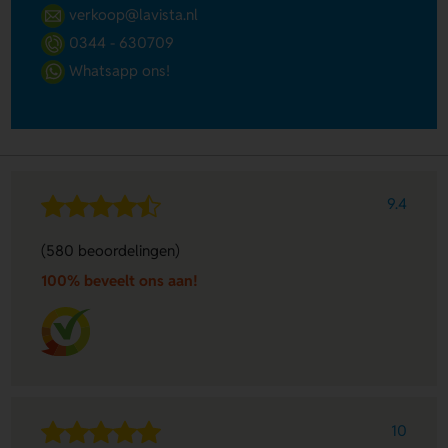
verkoop@lavista.nl
0344 - 630709
Whatsapp ons!
9.4
(580 beoordelingen)
100% beveelt ons aan!
10