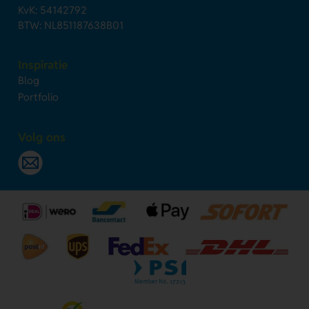
KvK: 54142792
BTW: NL851187638B01
Inspiratie
Blog
Portfolio
Volg ons