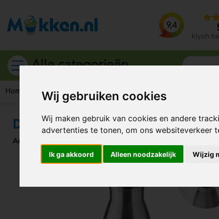
9,4
kiyoh b
Alle categorieën
Home
Drinkflessen
Dubbelwandige fles Dereo mat 500 ml
Wij gebruiken cookies
Wij maken gebruik van cookies en andere track
Dubbelwandige fles Dereo mat 5
advertenties te tonen, om ons websiteverkeer 
Artikelnummer:
113259
Ik ga akkoord
Alleen noodzakelijk
Wijzig 