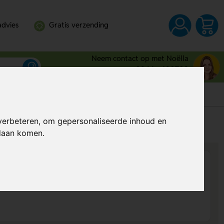
advies
Gratis verzending
Neem contact op met Noëlla
0344 - 630709
verbeteren, om gepersonaliseerde inhoud en
s
Al vanaf
€ 9,84
per stuk (excl. BTW)
ndaan komen.