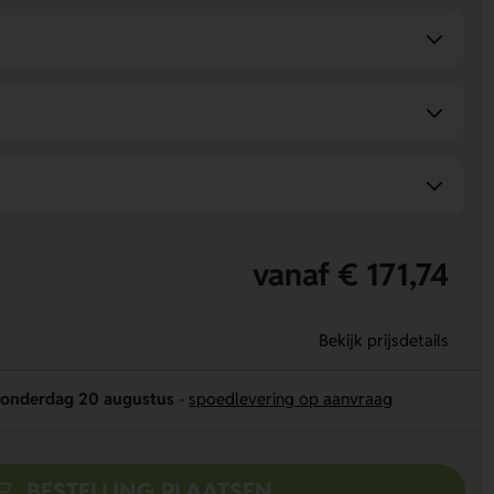
vanaf € 171,74
Bekijk prijsdetails
onderdag 20 augustus
-
spoedlevering op aanvraag
BESTELLING PLAATSEN