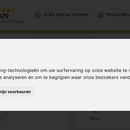
Gratis digitaal ontwerp
Persoonlijk 
579
eoordelingen
ing-technologieën om uw surfervaring op onze website te 
00 ml
Bereken mijn prij
te analyseren en om te begrijpen waar onze bezoekers va
mijn voorkeuren
Kies kleur
1
Zilver