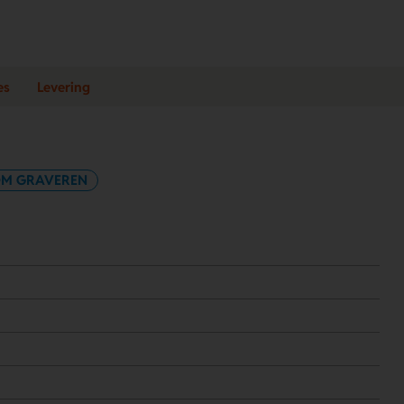
es
Levering
M GRAVEREN