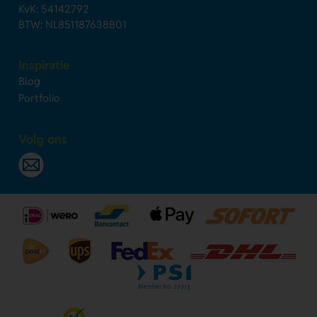
KvK: 54142792
BTW: NL851187638B01
Inspiratie
Blog
Portfolio
Volg ons