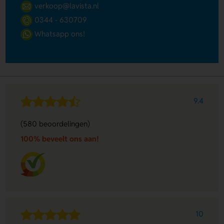
verkoop@lavista.nl
0344 - 630709
Whatsapp ons!
9.4
(580 beoordelingen)
100% beveelt ons aan!
10